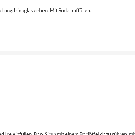
n Longdrinkglas geben. Mit Soda auffüllen.
Ice einfüllen, Bar- Sirup mit einem Barlöffel dazu rühren, mit