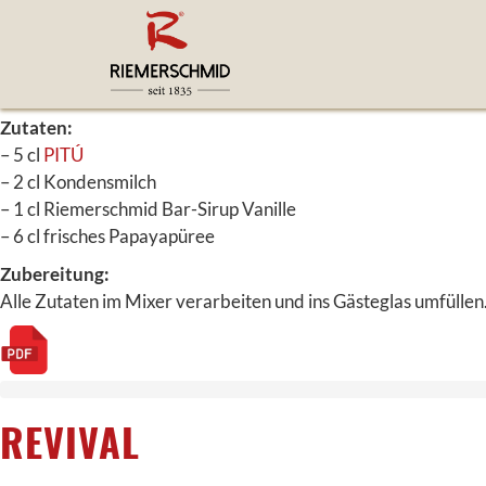
BATIDA DE MAMAO
Zutaten:
– 5 cl
PITÚ
– 2 cl Kondensmilch
– 1 cl Riemerschmid Bar-Sirup Vanille
– 6 cl frisches Papayapüree
Zubereitung:
Alle Zutaten im Mixer verarbeiten und ins Gästeglas umfüllen
REVIVAL