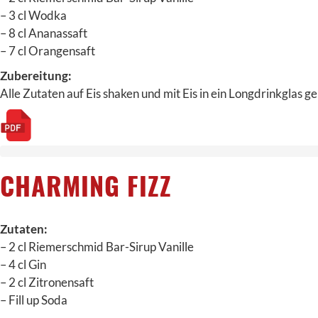
– 3 cl Wodka
– 8 cl Ananassaft
– 7 cl Orangensaft
Zubereitung:
Alle Zutaten auf Eis shaken und mit Eis in ein Longdrinkglas g
CHARMING FIZZ
Zutaten:
– 2 cl Riemerschmid Bar-Sirup Vanille
– 4 cl Gin
– 2 cl Zitronensaft
– Fill up Soda