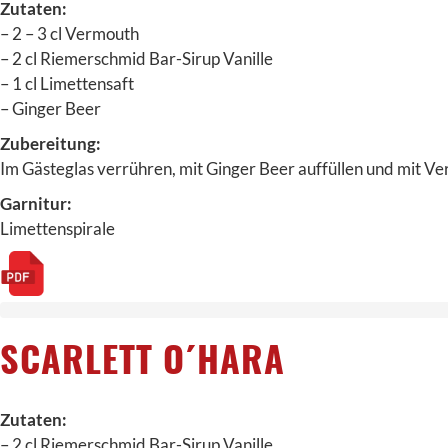
Zutaten:
– 2 – 3 cl Vermouth
– 2 cl Riemerschmid Bar-Sirup Vanille
– 1 cl Limettensaft
– Ginger Beer
Zubereitung:
Im Gästeglas verrühren, mit Ginger Beer auffüllen und mit Ve
Garnitur:
Limettenspirale
SCARLETT O´HARA
Zutaten:
– 2 cl Riemerschmid Bar-Sirup Vanille