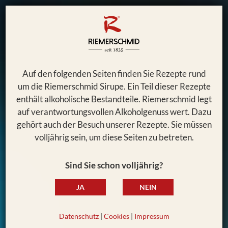
Auf den folgenden Seiten finden Sie Rezepte rund
um die Riemerschmid Sirupe. Ein Teil dieser Rezepte
enthält alkoholische Bestandteile. Riemerschmid legt
auf verantwortungsvollen Alkoholgenuss wert. Dazu
gehört auch der Besuch unserer Rezepte. Sie müssen
volljährig sein, um diese Seiten zu betreten.
Sind Sie schon volljährig?
JA
NEIN
Datenschutz
|
Cookies
|
Impressum